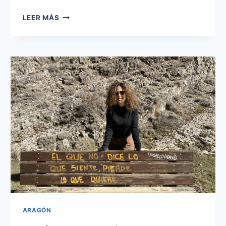
¿QUÉ
LEER MÁS
VER
EN
ALBARRACÍN
EN
UN
DÍA?
ARAGÓN