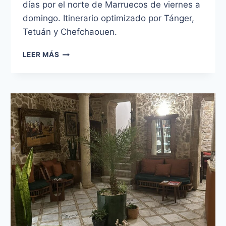
días por el norte de Marruecos de viernes a
domingo. Itinerario optimizado por Tánger,
Tetuán y Chefchaouen.
RUTA
LEER MÁS
POR
EL
NORTE
DE
MARRUECOS
EN
TRES
DÍAS.
TÁNGER,
TETÚAN
Y
CHEFCHAOUEN.