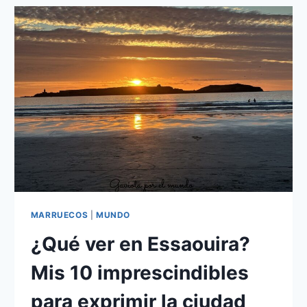
SI
ES
TU
PRIMERA
VEZ?
MARRUECOS
|
MUNDO
¿Qué ver en Essaouira?
Mis 10 imprescindibles
para exprimir la ciudad