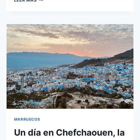
LEER MÁS
LLEGAR
A
ESSAOUIRA?
CONSEJOS
Y
GUÍA
PRÁCTICA
DE
VIAJE.
MARRUECOS
Un día en Chefchaouen, la