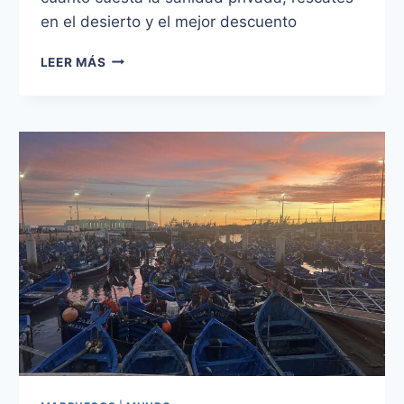
en el desierto y el mejor descuento
SEGURO
LEER MÁS
DE
VIAJE
A
MARRUECOS
2026:
¿CUÁL
ELEGIR
Y
QUÉ
CUBRE?