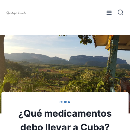
Saltar
al
contenido
CUBA
¿Qué medicamentos
debo llevar a Cuba?