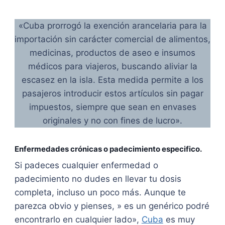
«Cuba prorrogó la exención arancelaria para la
importación sin carácter comercial de alimentos,
medicinas, productos de aseo e insumos
médicos para viajeros, buscando aliviar la
escasez en la isla. Esta medida permite a los
pasajeros introducir estos artículos sin pagar
impuestos, siempre que sean en envases
originales y no con fines de lucro».
Enfermedades crónicas o padecimiento especifico.
Si padeces cualquier enfermedad o
padecimiento no dudes en llevar tu dosis
completa, incluso un poco más. Aunque te
parezca obvio y pienses, » es un genérico podré
encontrarlo en cualquier lado»,
Cuba
es muy