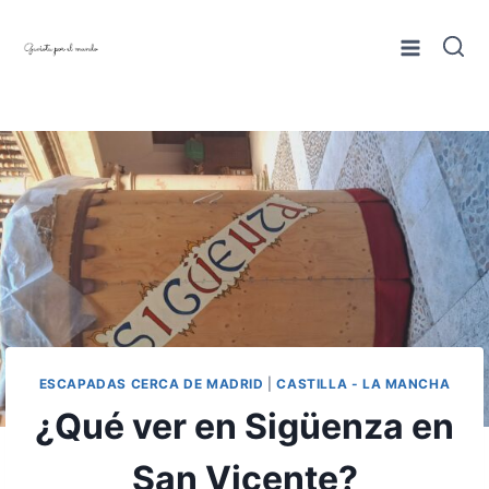
Saltar
al
contenido
ESCAPADAS CERCA DE MADRID
|
CASTILLA - LA MANCHA
¿Qué ver en Sigüenza en
San Vicente?