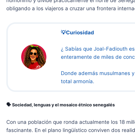
homónimo y divide prácticamente el norte de Senegal
obligando a los viajeros a cruzar una frontera internac
💡Curiosidad
¿ Sabías que Joal-Fadiouth es
enteramente de miles de conc
Donde además musulmanes y c
total armonía.
🗣️ Sociedad, lenguas y el mosaico étnico senegalés
Con una población que ronda actualmente los 18 mill
fascinante. En el plano lingüístico conviven dos realid