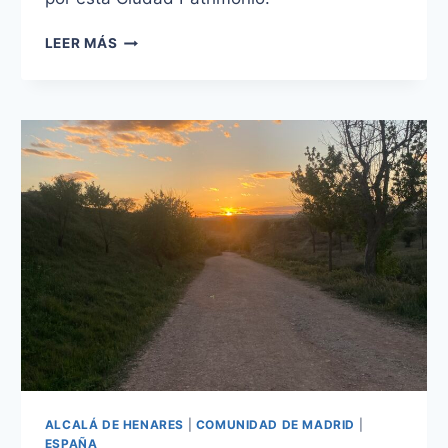
MUSEO
LEER MÁS
AL
AIRE
LIBRE
EN
ALCALÁ
DE
HENARES
ALCALÁ DE HENARES
|
COMUNIDAD DE MADRID
|
ESPAÑA