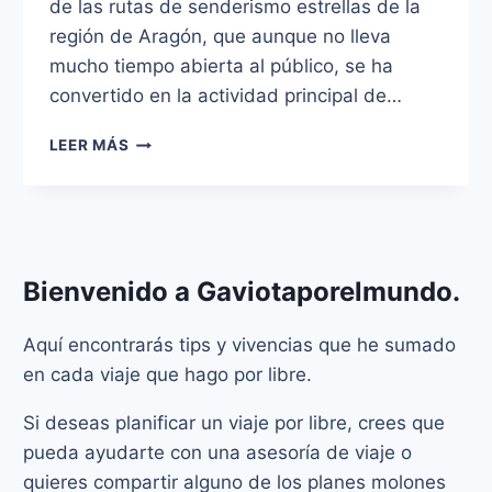
de las rutas de senderismo estrellas de la
región de Aragón, que aunque no lleva
mucho tiempo abierta al público, se ha
convertido en la actividad principal de…
¿CÓMO
LEER MÁS
ORGANIZAR
LA
RUTA
DEL
BARRANCO
DE
Bienvenido a
Gaviotaporelmundo
.
LA
HOZ?
Aquí encontrarás tips y vivencias que he sumado
en cada viaje que hago por libre.
Si deseas planificar un viaje por libre, crees que
pueda ayudarte con una asesoría de viaje o
quieres compartir alguno de los planes molones