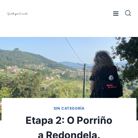
Saltar
al
contenido
SIN CATEGORÍA
Etapa 2: O Porriño
a Redondela.