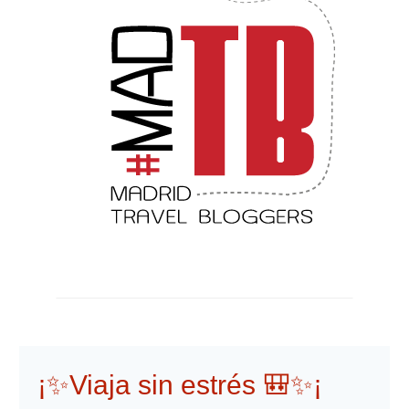
¡✨Viaja sin estrés 🎒✨¡