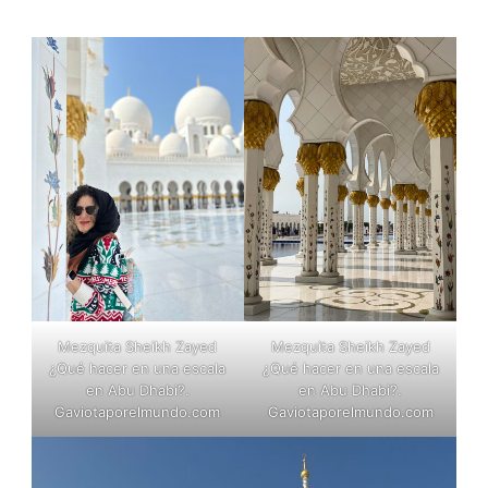
Mezquita Sheikh Zayed
Mezquita Sheikh Zayed
¿Qué hacer en una escala
¿Qué hacer en una escala
en Abu Dhabi?.
en Abu Dhabi?.
Gaviotaporelmundo.com
Gaviotaporelmundo.com