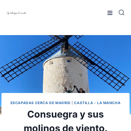
Saltar
al
contenido
ESCAPADAS CERCA DE MADRID
|
CASTILLA - LA MANCHA
Consuegra y sus
molinos de viento.