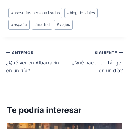
Etiquetas
#
asesorias personalizadas
#
blog de viajes
de
#
españa
#
madrid
#
viajes
la
entrada:
Navegación
ANTERIOR
SIGUIENTE
¿Qué ver en Albarracín
¿Qué hacer en Tánger
de
en un día?
en un día?
entradas
Te podría interesar