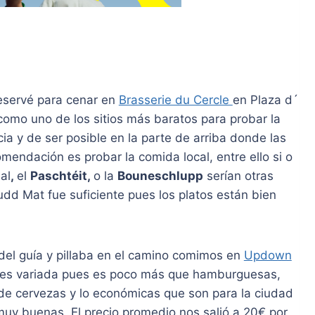
eservé para cenar en
Brasserie du Cercle
en Plaza d´
como uno de los sitios más baratos para probar la
ia y de ser posible en la parte de arriba donde las
mendación es probar la comida local, entre ello si o
al
,
el
Paschtéit,
o la
Bouneschlupp
serían otras
dd Mat fue suficiente pues los platos están bien
 del guía y pillaba en el camino comimos en
Updown
no es variada pues es poco más que hamburguesas,
de cervezas y lo económicas que son para la ciudad
uy buenas. El precio promedio nos salió a 20€ por