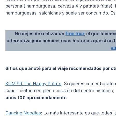
persona ( hamburguesa, cerveza 4 y patatas fritas). 
hamburguesas, salchichas y suele ser concurrido. Es
No dejes de realizar un
free tour
, el que hicim
alternativa para conocer esas historias que si no 
aq
Sitios que anoté para el viaje recomendados por otr
KUMPIR The Happy Potato
, Si quieres comer barato
súper céntrico en pleno corazón del centro histórico
unos 10€ aproximadamente
.
Dancing Noodles
: Lo más interesante es que todas l