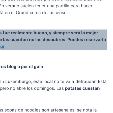
En verano suelen tener una parrilla para hacer
tá en el Grund cerca del ascensor.
os fue realmente bueno, y siempre será la mejor
te las cuentan no las descubres. Puedes reservarlo
uí
os blog o por el guía
 en Luxemburgo, este local no te va a defraudar. Está
, pero no abre los domingos. Las
patatas cuestan
as sopas de noodles son artesanales, se nota la