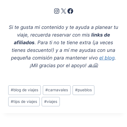
Instagram
X
Facebook
Si te gusta mi contenido y te ayuda a planear tu
viaje, recuerda reservar con mis
links de
afiliados
. Para ti no te tiene extra (¡a veces
tienes descuento!) y a mí me ayudas con una
pequeña comisión para mantener vivo
el blog
.
¡Mil gracias por el apoyo! 🙏🤗
Etiquetas
#
blog de viajes
#
carnavales
#
pueblos
de
#
tips de viajes
#
viajes
la
entrada: